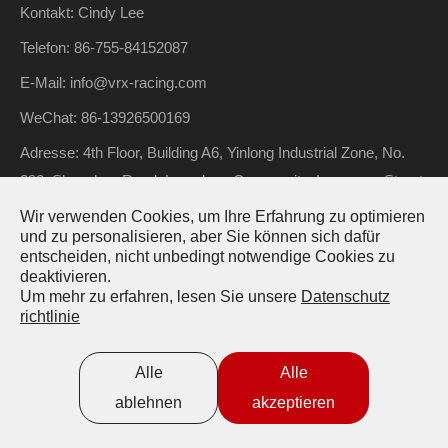
Kontakt: Cindy Lee
Telefon: 86-755-84152087
E-Mail: info@vrx-racing.com
WeChat: 86-13926500169
Adresse: 4th Floor, Building A6, Yinlong Industrial Zone, No.
292, Shenshan Road, Longdong Community, Longgang Street,
Longgang District, Shenzhen, Guangdong, China
Wir verwenden Cookies, um Ihre Erfahrung zu optimieren
und zu personalisieren, aber Sie können sich dafür
entscheiden, nicht unbedingt notwendige Cookies zu
deaktivieren.
Urheberrecht ©
Riverhobby Tech (Shenzhen) Co., Ltd.
Alle
Um mehr zu erfahren, lesen Sie unsere
Datenschutz
richtlinie
Rechte vorbehalten.
Sitemap
Datenschutzrichtlinie
Alle
Alle
ablehnen
akzeptieren