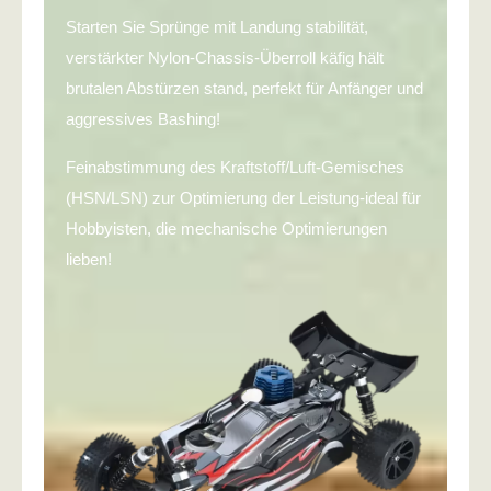
Starten Sie Sprünge mit Landung stabilität,
verstärkter Nylon-Chassis-Überroll käfig hält
brutalen Abstürzen stand, perfekt für Anfänger und
aggressives Bashing!
Feinabstimmung des Kraftstoff/Luft-Gemisches
(HSN/LSN) zur Optimierung der Leistung-ideal für
Hobbyisten, die mechanische Optimierungen
lieben!