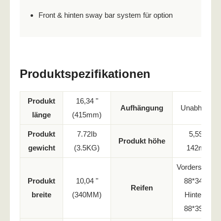
Front & hinten sway bar system für option
Produktspezifikationen
Produkt
16,34 "
Aufhängung
Unabhängig
länge
(415mm)
Produkt
7.72Ib
5,59 ' (
Produkt höhe
gewicht
(3.5KG)
142mm)
Vorderseite: 
Produkt
10,04 "
88*34mm
Reifen
breite
(340MM)
Hinten: Φ
88*39mm