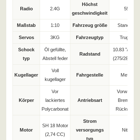
Höchst
Radio
2.4G
55
geschwindigkeit
Maßstab
1:10
Fahrzeug größe
Standard
Servos
3KG
Fahrzeugtyp
Truggy
Schock
Öl gefüllte,
10.83 "/11.02
Radstand
typ
Abstell feder
(275/280mm
Voll
Kugellager
Fahrgestelle
Metall
kugellager
Vor
Vorwärts,
Körper
lackiertes
Antriebsart
Bremse,
Polycarbonat
Rückwärts
Strom
SH 18 Motor
Motor
versorgungs
Nitro
(2,74 CC)
typ