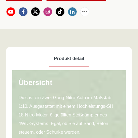
Produkt detail
Übersicht
Dies ist ein Zwei-Gang-Nitro-Auto im Maßstab
1:10. Ausgestattet mit einem Hochleistungs-SH
18-Nitro-Motor, öl gefüllten Stoßdämpfer des
4WD-Systems. Egal, ob Sie auf Sand, Beton
steuern. oder Schurke werden.