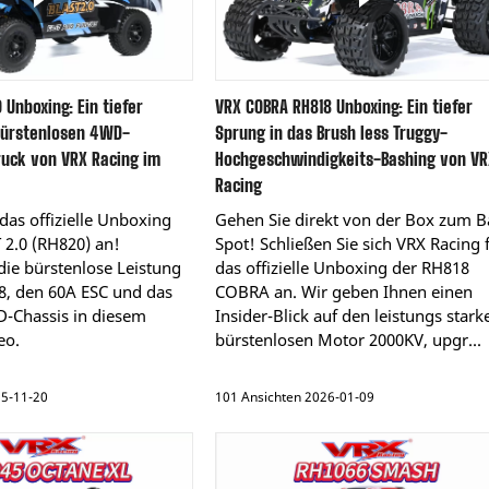
 Unboxing: Ein tiefer
VRX COBRA RH818 Unboxing: Ein tiefer
bürstenlosen 4WD-
Sprung in das Brush less Truggy-
ruck von VRX Racing im
Hochgeschwindigkeits-Bashing von VR
Racing
 das offizielle Unboxing
Gehen Sie direkt von der Box zum B
 2.0 (RH820) an!
Spot! Schließen Sie sich VRX Racing 
die bürstenlose Leistung
das offizielle Unboxing der RH818
8, den 60A ESC und das
COBRA an. Wir geben Ihnen einen
D-Chassis in diesem
Insider-Blick auf den leistungs stark
eo.
bürstenlosen Motor 2000KV, upgr...
25-11-20
101 Ansichten 2026-01-09