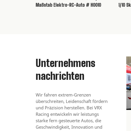
Maßstab Elektro-RC-Auto # H0010
1/10 S
136 Ansichten 20
Unternehmens
VRX Octane XL R
nachrichten
Sprung in den 
Hochgeschwindi
VRX Racing
Wir fahren extrem-Grenzen
überschreiten, Leidenschaft fördern
Sehen Sie sich 
und Präzision herstellen. Bei VRX
Unboxing des 
Racing entwickeln wir leistungs
Entdecken Sie 
starke fern gesteuerte Autos, die
solide Hintera
Geschwindigkeit, Innovation und
diesen 1/10 D