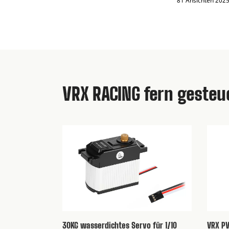
81 Ansichten 202
VRX RACING fern geste
RH820 BLAST 2.0
Sprung in den 
Kurzstrecken-T
Maßstab 1/8
Sehen Sie sich
des VRX BLAST
Entdecken Sie 
im Maßstab 1/
langlebige 4W
Deep-Dive-Vid
30KG wasserdichtes Servo für 1/10
VRX PV