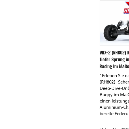
VRX-2 (RH802) N
tiefer Sprung i
Racing im Maßs
"Erleben Sie 
(RH802)! Sehen 
Deep-Dive-Unb
Buggy im Maßs
einen leistung
Aluminium-Cha
bereite Federu