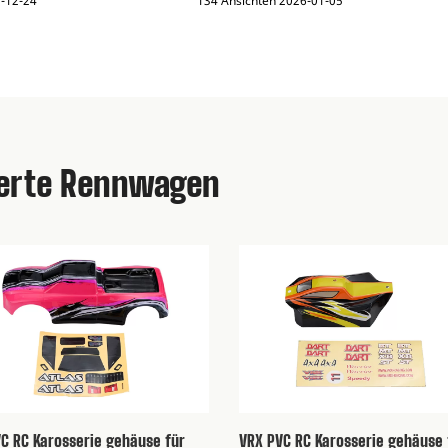
5-12-24
134 Ansichten 2026-01-05
uerte Rennwagen
 Unboxing: Ein tiefer
VRX COBRA RH818 Unboxing: Ein tiefer
bürstenlosen 4WD-
Sprung in das Brush less Truggy-
ruck von VRX Racing im
Hochgeschwindigkeits-Bashing von VR
Racing
 das offizielle Unboxing
Gehen Sie direkt von der Box zum B
 2.0 (RH820) an!
Spot! Schließen Sie sich VRX Racing 
die bürstenlose Leistung
das offizielle Unboxing der RH818
8, den 60A ESC und das
COBRA an. Wir geben Ihnen einen
D-Chassis in diesem
Insider-Blick auf den leistungs stark
eo.
bürstenlosen Motor 2000KV, upgr...
C RC Karosserie gehäuse für
VRX PVC RC Karosserie gehäuse 