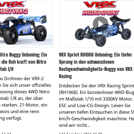
itro Buggy Unboxing: Ein
VRX Sprint RH1068 Unboxing: Ein tiefer
n die Roh kraft von Nitro
Sprung in den schwanzlosen
tab 1/8
Hochgeschwindigkeits-Buggy von VRX
Racing
das Dröhnen der VRX-2
Sie sich unser offizielles
Entdecken Sie den VRX Racing Sprint
oxing dieses 4WD Nitro
(RH1068). Ein bürstenloser 4WD-Bu
tab 1/8 an, der über
im Maßstab 1/10 mit 3300KV Motor,
s starken. 21-Motor, ein
ESC und Low-CG-Design. Lesen Sie
ssis und eine renn
unseren tiefen Eintauchen in diese 5
ng verfügt.
km/h-Geschwindigkeit maschine. H
sind wir nicht...