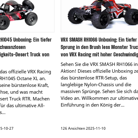
H1045 Unboxing: Ein tiefer
VRX SMASH RH1066 Unboxing: Ein tiefer
schwanzlosen
Sprung in den Brush less Monster Truc
gkeits-Desert Truck von
von VRX Racing mit hoher Geschwindig
Sehen Sie die VRX SMASH RH1066 in
Aktion! Dieses offizielle Unboxing ze
das offizielle VRX Racing
das bürstenlose RTR-Setup, das
RH1045 Octane XL an.
langlebige Nylon-Chassis und die
seine bürstenlose Kraft,
massiven Sprünge. Sehen Sie sich d
chse, und was macht
Video an. Willkommen zur ultimativ
esert Truck RTR. Machen
Einführung in den König der...
für das ultimative All-
...
25-10-27
126 Ansichten 2025-11-10