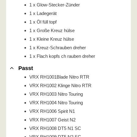
1 x Glow-Stecker-Zünder
1 x Ladegerät
1 x Öl füll topf
1 x Große Kreuz hülse
1 x Kleine Kreuz hülse
1 x Kreuz-Schrauben dreher
1 x Flach kopfs ch rauben dreher
Passt
VRX RH1001Blade Nitro RTR
VRX RH1002 Klinge Nitro RTR
VRX RH1003 Nitro Touring
VRX RH1004 Nitro Touring
VRX RH1006 Spirit N1
VRX RH1007 Geist N2
VRX RH1008 DT5 N1 SC
VRX RH1009 DT5 N2 SC