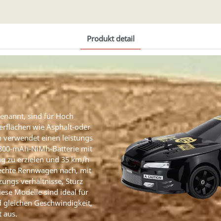
Produkt detail
enannt, sind für Hoch
erflächen wie Asphalt-oder
 verwendet einen leistungs
1800-mAh-NiMh-Batterie mit
ng zu erzielen und 35 km/h
 echte Rennwagen nach, mit
ungs verhältnisse, Sturz
ese Modelle sind ideal für
 gleichen Geschwindigkeit,
t aus.