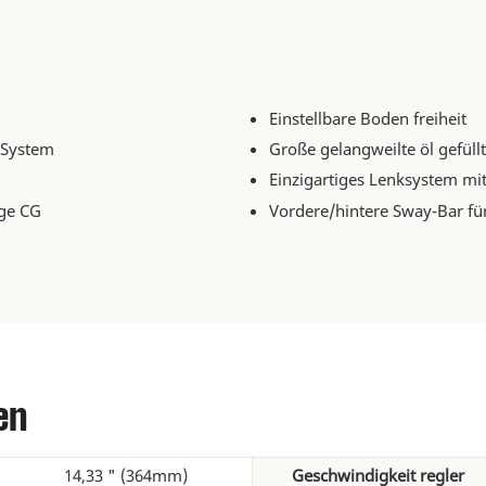
Einstellbare Boden freiheit
r System
Große gelangweilte öl gefüll
Einzigartiges Lenksystem mi
ige CG
Vordere/hintere Sway-Bar fü
en
14,33 " (364mm)
Geschwindigkeit regler