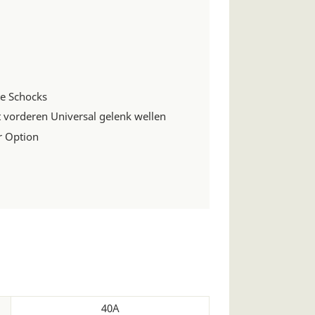
te Schocks
t vorderen Universal gelenk wellen
r Option
40A