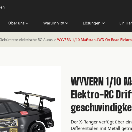
gen
Über uns
Warum VRX
Lösungen
Ein Hän
Gebürstete elektrische RC-Autos
WYVERN 1/10 Maßstab 4WD On-Road Elektro-R
WYVERN 1/10 
Elektro-RC Dri
geschwindigke
Der X-Ranger verfügt über ei
Differentialen mit Metall getr