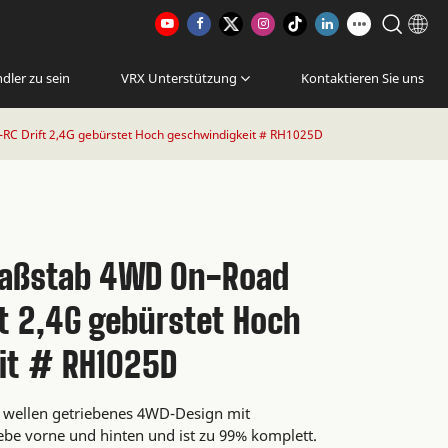
dler zu sein
VRX Unterstützung
Kontaktieren Sie uns
C Drift 2,4G gebürstet Hoch geschwindigkeit # RH1025D
Maßstab 4WD On-Road
ft 2,4G gebürstet Hoch
it # RH1025D
n wellen getriebenes 4WD-Design mit
iebe vorne und hinten und ist zu 99% komplett.