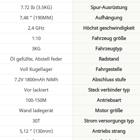
7.72 Ib (3.5KG)
Spur-Ausrüstung
7,48 " (190MM)
Aufhängung
2,4 GHz
Höchst geschwindigkeit
1:10
Fahrzeug größe
3KG
Fahrzeugtyp
Öl gefüllte, Abstell feder
Radstand
Voll Kugellager
Fahrgestelle
7.2V 1800mAh NiMh
Abschluss stufe
Vor lackiert
Steck verbinder typ
100-150M
Antriebsart
Wand ladegerät
Motor größe
30T
Strom versorgungs typ
5,12 " (130mm)
Antriebs strang