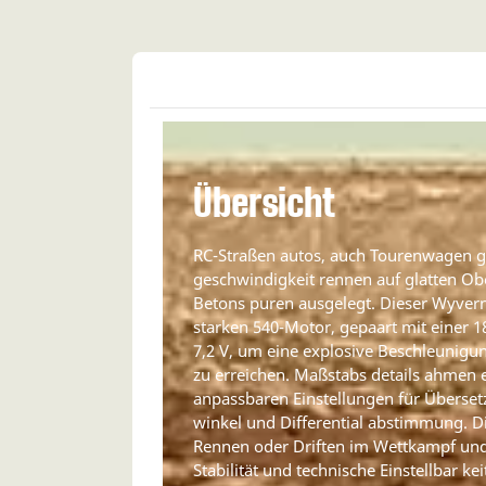
Übersicht
RC-Straßen autos, auch Tourenwagen g
geschwindigkeit rennen auf glatten Ob
Betons puren ausgelegt. Dieser Wyvern
starken 540-Motor, gepaart mit einer 
7,2 V, um eine explosive Beschleunigu
zu erreichen. Maßstabs details ahmen
anpassbaren Einstellungen für Übersetz
winkel und Differential abstimmung. Di
Rennen oder Driften im Wettkampf und
Stabilität und technische Einstellbar kei