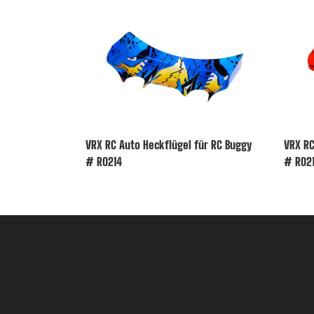
VRX RC Auto Heckflügel für RC Buggy
VRX RC
# R0214
# R02