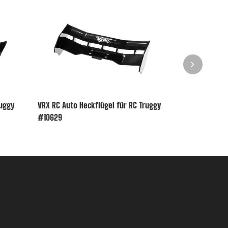
Buggy
VRX RC Auto Heckflügel für RC Truggy
VRX RC Auto H
#10629
R0076