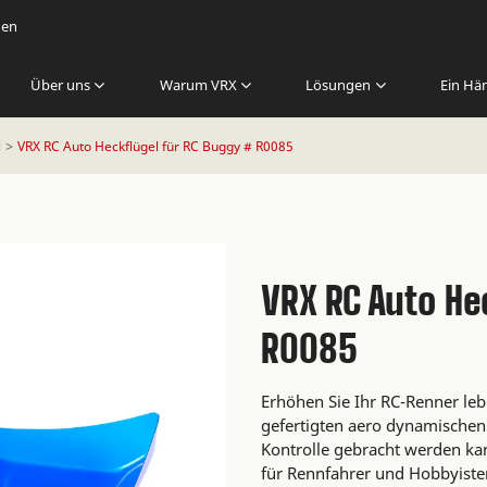
gen
Über uns
Warum VRX
Lösungen
Ein Hän
l
VRX RC Auto Heckflügel für RC Buggy # R0085
VRX RC Auto He
R0085
Erhöhen Sie Ihr RC-Renner le
gefertigten aero dynamischen
Kontrolle gebracht werden kan
für Rennfahrer und Hobbyisten