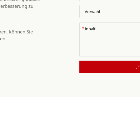
Verbesserung zu
*
hen, können Sie
en.
J