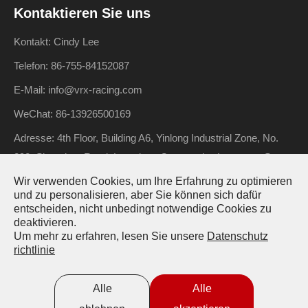
Kontaktieren Sie uns
Kontakt: Cindy Lee
Telefon: 86-755-84152087
E-Mail: info@vrx-racing.com
WeChat: 86-13926500169
Adresse: 4th Floor, Building A6, Yinlong Industrial Zone, No.
292, Shenshan Road, Longdong Community, Longgang Street,
Longgang District, Shenzhen, Guangdong, China
Wir verwenden Cookies, um Ihre Erfahrung zu optimieren
und zu personalisieren, aber Sie können sich dafür
entscheiden, nicht unbedingt notwendige Cookies zu
deaktivieren.
Urheberrecht ©
Riverhobby Tech (Shenzhen) Co., Ltd.
Alle
Um mehr zu erfahren, lesen Sie unsere
Datenschutz
richtlinie
Rechte vorbehalten.
Sitemap
Datenschutzrichtlinie
Alle
Alle